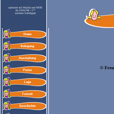
optimiert mit Mozilla und MSIE
für 1024x768 / 17”
mittlerer Schriftgrad
© Freu